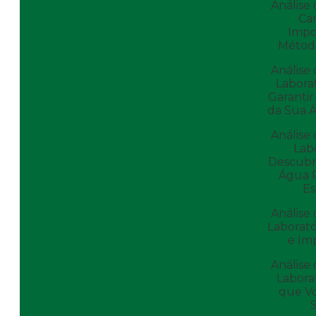
Análise
Ca
Impo
Método
Análise
Labora
Garantir
da Sua 
Análise
Labo
Descubr
Água 
E
Análise
Laborató
e Im
Análise
Labora
que Vo