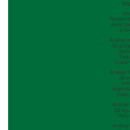
Se
Aná
Potabili
para Ga
e S
Análise 
Qualid
para
Seg
Susten
Análise f
de e
mé
importâ
meio
Análise 
da Águ
Meio
Análise 