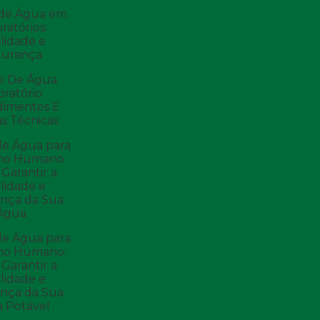
 de Água em
ratórios:
lidade e
gurança
se De Água
ratório:
dimentos E
s Técnicas
de Água para
o Humano:
Garantir a
lidade e
nça da Sua
Água
de Água para
o Humano:
Garantir a
lidade e
nça da Sua
 Potável