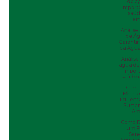
de á
importâ
saúd
am
Análise 
de Á
Garantir
da Águ
Análise
água de
import
saúde 
Como 
Microb
Efluent
Susten
Am
Como D
um P
San