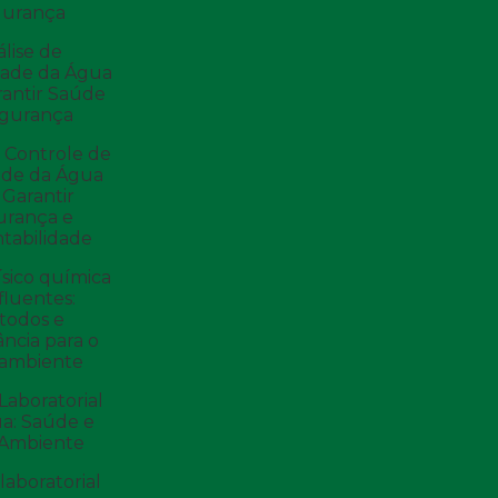
gurança
lise de
dade da Água
rantir Saúde
egurança
e Controle de
ade da Água
 Garantir
urança e
tabilidade
ísico química
fluentes:
todos e
ncia para o
 ambiente
Laboratorial
a: Saúde e
 Ambiente
laboratorial