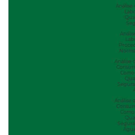
Análise
Labo
Qua
Se
Análi
Labo
Proce
Norma
Análise 
Consum
Como 
Qua
Segura
Análise 
Consum
Como 
Qua
Segura
Água