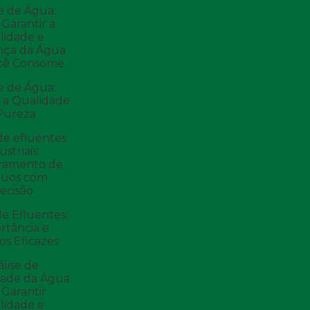
e de Água:
Garantir a
lidade e
nça da Água
cê Consome
e de Água:
 a Qualidade
Pureza
de efluentes
ustriais:
ramento de
duos com
ecisão
de Efluentes:
rtância e
s Eficazes
lise de
dade da Água
 Garantir
lidade e