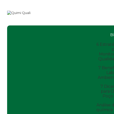
B
6 Estraté
p
Monito
Qualid
7 Benef
Lab
Ambient
7 Dicas
para 
Poço 
Análise d
química 