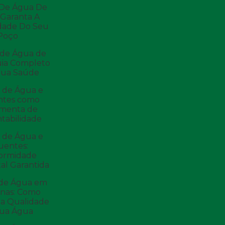
 De Água De
 Garanta A
idade Do Seu
Poço
 de Água de
uia Completo
Sua Saúde
e de Água e
ntes como
amenta de
tabilidade
e de Água e
uentes:
ormidade
al Garantida
 de Água em
nas: Como
 a Qualidade
Sua Água