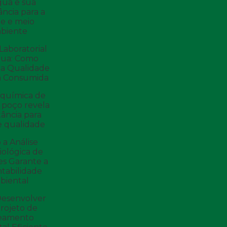
gua e sua
ncia para a
e e meio
biente
Laboratorial
gua: Como
 a Qualidade
a Consumida
 química de
 poço revela
ância para
e qualidade
a Análise
iológica de
es Garante a
tabilidade
biental
esenvolver
rojeto de
eamento