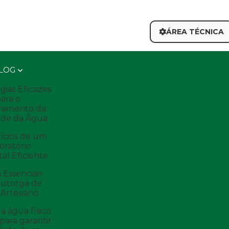
ÁREA TÉCNICA
LOG
gias Eficazes
ara o
ramento da
ade da Água
ícios de um
oratório
al Eficiente
 Essenciais
Outorga de
Artesiano
a água físico
para garantir