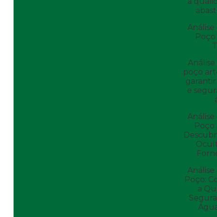
a quali
abas
Análise
Poço 
T
Análise
poço art
garantir
e segur
Análise
Poço 
Descubr
Ocul
Forn
Análise
Poço: C
a Qu
Segura
Água