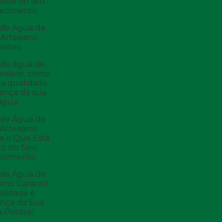
dade do seu
tecimento
 de Água de
Artesiano
estes
 de água de
esiano: como
 a qualidade
ança da sua
água
 de Água de
Artesiano:
a o Que Está
to no Seu
ecimento
 de Água de
omo Garantir
alidade e
nça da Sua
 Potável