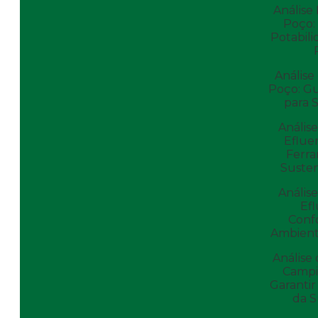
Análise
Poço:
Potabil
Análise
Poço: G
para 
Anális
Eflue
Ferr
Susten
Anális
Efl
Conf
Ambient
Análise
Campi
Garantir
da 