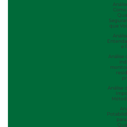
Anális
Como 
Qua
Segura
que Vo
Anális
Entenda
e 
Análise 
ind
monito
resí
pr
Análise 
Impo
Método
Aná
Potabili
para
Qua