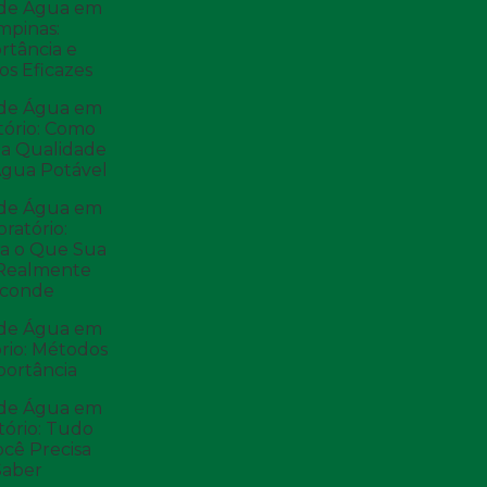
 de Água em
mpinas:
rtância e
s Eficazes
 de Água em
tório: Como
 a Qualidade
Água Potável
 de Água em
ratório:
a o Que Sua
Realmente
sconde
 de Água em
rio: Métodos
portância
 de Água em
tório: Tudo
cê Precisa
Saber